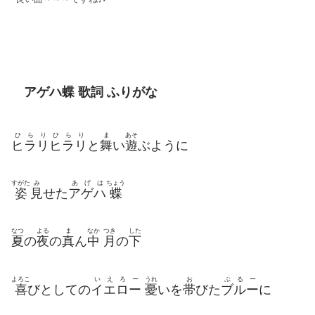
アゲハ蝶 歌詞 ふりがな
ひらりひらり
ま
あそ
ヒラリヒラリ
と
舞
い
遊
ぶように
すがた
み
あげは
ちょう
姿
見
せた
アゲハ
蝶
なつ
よる
ま
なか
つき
した
夏
の
夜
の
真
ん
中
月
の
下
よろこ
いえろー
うれ
お
ぶるー
喜
びとしての
イエロー
憂
いを
帯
びた
ブルー
に