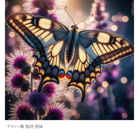
アゲハ 蝶 歌詞 意味