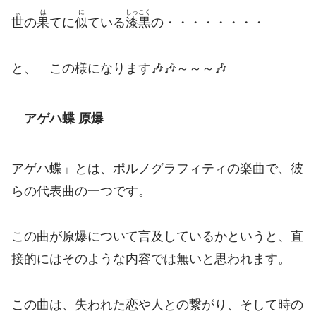
よ
は
に
しっこく
世
の
果
てに
似
ている
漆黒
の・・・・・・・・
と、 この様になります🎶🎶～～～🎶
アゲハ蝶 原爆
アゲハ蝶」とは、ポルノグラフィティの楽曲で、彼
らの代表曲の一つです。
この曲が原爆について言及しているかというと、直
接的にはそのような内容では無いと思われます。
この曲は、失われた恋や人との繋がり、そして時の