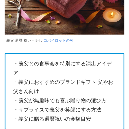
義父 還暦 祝い 引用：
コパイロットのAI
・義父との食事会を特別にする演出アイデ
ア
・義父におすすめのブランドギフト 父やお
父さん向け
・義父が無趣味でも喜ぶ贈り物の選び方
・サプライズで義父を笑顔にする方法
・義父に贈る還暦祝いの金額目安