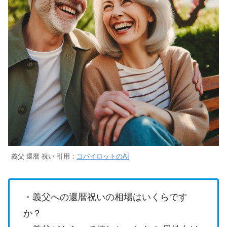
義父 還暦 祝い 引用：
コパイロットのAI
・義父への還暦祝いの相場はいくらです
か？