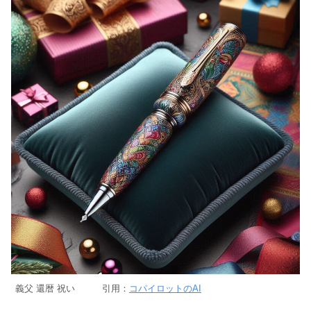
義父 還暦 祝い 引用：
コパイロットのAI